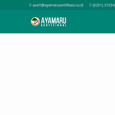
asert@ayamarusertifikasi.co.id
(0251) 31034